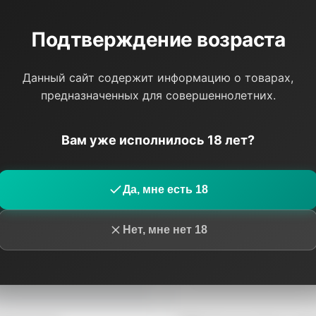
Подтверждение возраста
Данный сайт содержит информацию о товарах,
предназначенных для совершеннолетних.
Вам уже исполнилось 18 лет?
Да, мне есть 18
Нет, мне нет 18