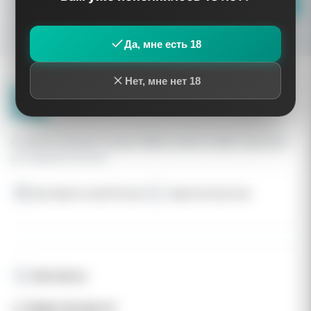
Подписаться
скидках и специальных
предложениях
Да, мне есть 18
Нет, мне нет 18
Интернет-магазин стиков TEREA и IQOS ILUMA с быстрой
доставкой в России
Доставка по всей России
Гарантия качества
Контакты
+7 (936) 316-66-07