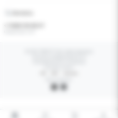
Контакты
+7 (936) 316-66-07
Каждый день 24/7
© 2025 TEREA777. Все права защищены
Политика конфиденциальности
Пользовательское соглашение
Способы оплаты:
СБП
USDT
Наличные
Мы в соцсетях: