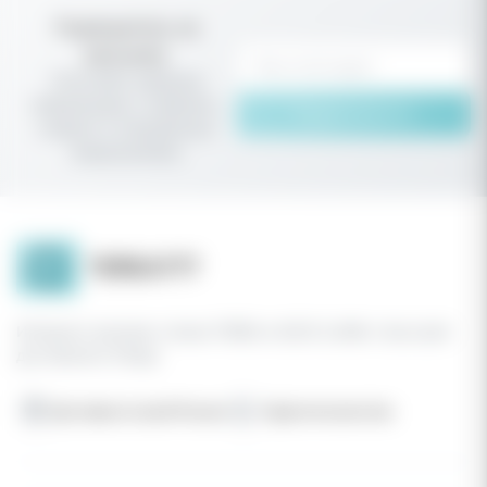
Подпишитесь на
рассылку
Получайте первыми
информацию о новинках,
Подписаться
скидках и специальных
предложениях
Интернет-магазин стиков TEREA и IQOS ILUMA с быстрой
доставкой в Пянде
Доставка по всей России
Гарантия качества