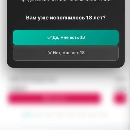
Вам уже исполнилось 18 лет?
Да, мне есть 18
Нет, мне нет 18
TEREA Rich Regular блок
TEREA T
7 000 ₽
3 000 
В корзину