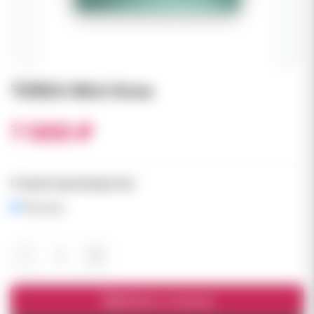
TEREA Mint блок
7 000 ₽
Страна производства:
Япония
−
+
Добавить в корзину