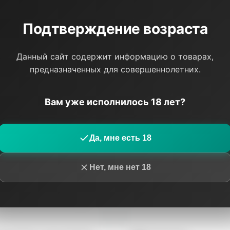
Подтверждение возраста
Данный сайт содержит информацию о товарах,
предназначенных для совершеннолетних.
Вам уже исполнилось 18 лет?
Да, мне есть 18
Нет, мне нет 18